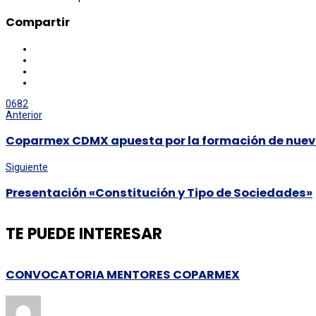
Compartir
0
682
Anterior
Coparmex CDMX apuesta por la formación de nuev
Siguiente
Presentación «Constitución y Tipo de Sociedades»
TE PUEDE INTERESAR
CONVOCATORIA MENTORES COPARMEX