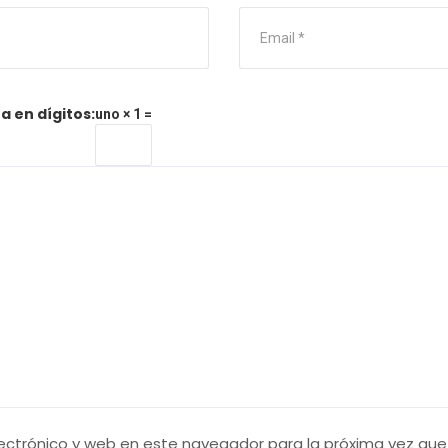
a en dígitos:
uno × 1 =
ectrónico y web en este navegador para la próxima vez qu