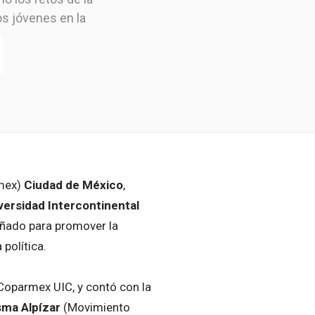
los jóvenes en la
rmex)
Ciudad de México
,
versidad Intercontinental
eñado para promover la
 política.
 Coparmex UIC, y contó con la
sma Alpízar
(Movimiento