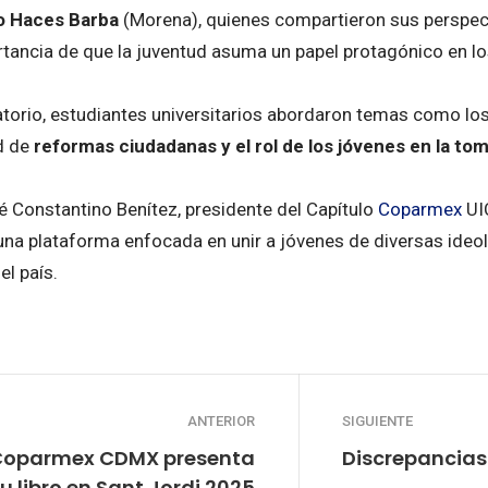
o Haces Barba
(Morena), quienes compartieron sus perspecti
rtancia de que la juventud asuma un papel protagónico en lo
torio, estudiantes universitarios abordaron temas como los
ad de
reformas ciudadanas y el rol de los jóvenes en la to
é Constantino Benítez, presidente del Capítulo
Coparmex
UIC
 una plataforma enfocada en unir a jóvenes de diversas ideo
el país.
ANTERIOR
SIGUIENTE
 Coparmex CDMX presenta
Discrepancias 
u libro en Sant Jordi 2025