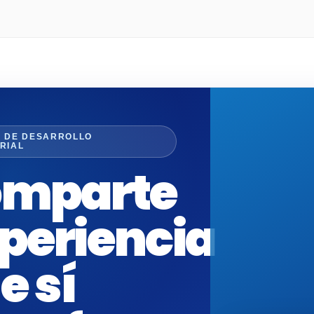
N DE DESARROLLO
RIAL
mparte
periencia
e sí