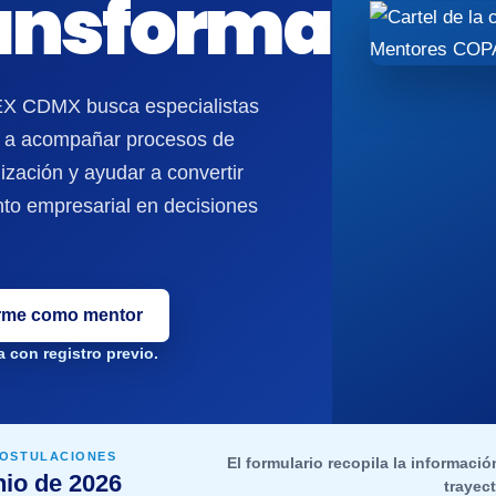
ansforma
 CDMX busca especialistas
s a acompañar procesos de
ización y ayudar a convertir
to empresarial en decisiones
rme como mentor
 con registro previo.
POSTULACIONES
El formulario recopila la informaci
nio de 2026
trayect