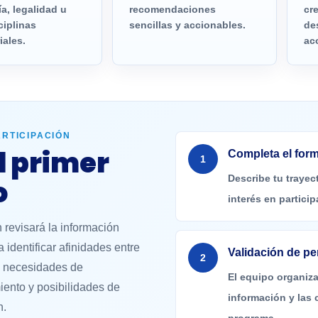
a, legalidad u
recomendaciones
cr
ciplinas
sencillas y accionables.
de
iales.
ac
ARTICIPACIÓN
l primer
Completa el form
1
Describe tu trayec
o
interés en particip
 revisará la información
a identificar afinidades entre
Validación de per
2
, necesidades de
El equipo organiza
nto y posibilidades de
información y las 
n.