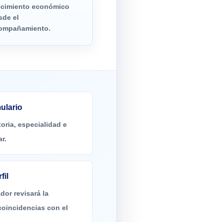
ecimiento económico
sde el
ompañamiento.
ulario
toria, especialidad e
ar.
fil
dor revisará la
coincidencias con el