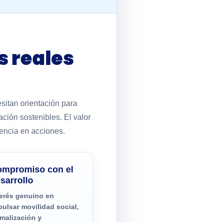
s reales
sitan orientación para
ción sostenibles. El valor
iencia en acciones.
mpromiso con el
sarrollo
terés genuino en
pulsar movilidad social,
rmalización y