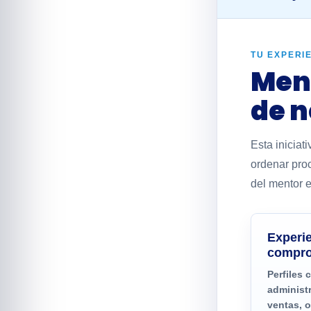
TU EXPERI
Ment
de n
Esta iniciat
ordenar pro
del mentor e
Experi
compro
Perfiles 
administr
ventas, 