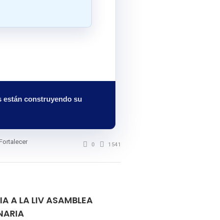
es están construyendo su
Fortalecer
0
1541
 A LA LIV ASAMBLEA
NARIA