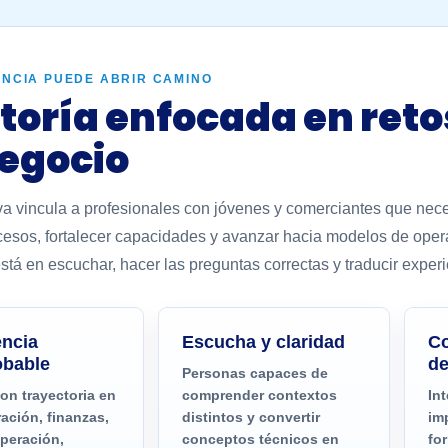
ENCIA PUEDE ABRIR CAMINO
oría enfocada en reto
egocio
iva vincula a profesionales con jóvenes y comerciantes que nece
cesos, fortalecer capacidades y avanzar hacia modelos de opera
stá en escuchar, hacer las preguntas correctas y traducir exper
encia
Escucha y claridad
Co
bable
de
Personas capaces de
con trayectoria en
comprender contextos
In
ación, finanzas,
distintos y convertir
im
operación,
conceptos técnicos en
fo