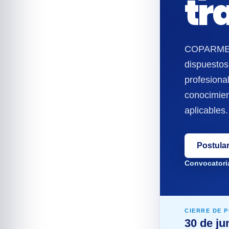
tr
COPARMEX
dispuesto
profesional
conocimien
aplicables.
Postula
Convocatoria
CIERRE DE 
30 de ju