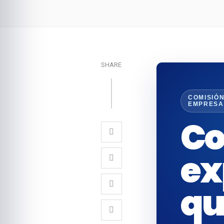
SHARE
COMISIÓ
EMPRESA
Co
ex
qu