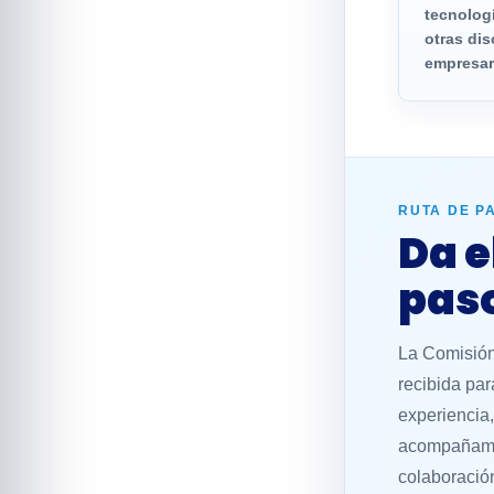
tecnologí
otras dis
empresar
RUTA DE P
Da e
pas
La Comisión
recibida par
experiencia
acompañamie
colaboració